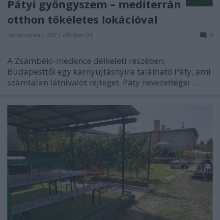
Pátyi gyöngyszem – mediterrán
otthon tökéletes lokációval
annazsanett
•
2023. október 03.
0
A Zsámbéki-medence délkeleti részében,
Budapesttől egy karnyújtásnyira található Páty, ami
számtalan látnivalót rejteget. Páty nevezettégei ...