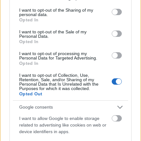
services and may gather and store information including but
not limited to your visit or usage behaviour. You may click to
I want to opt-out of the Sharing of my
personal data.
grant or deny consent to Google and its third-party tags to
Opted In
use your data for below specified purposes in below Google
consent section.
I want to opt-out of the Sale of my
Personal Data.
Opted In
I want to opt-out of processing my
Personal Data for Targeted Advertising.
Kétgenerációs családi ház Győrben
Opted In
annazsanett
I want to opt-out of Collection, Use,
•
2022. november 09.
0
Retention, Sale, and/or Sharing of my
Personal Data that Is Unrelated with the
Purposes for which it was collected.
Győr, az ország egyik legdinamikusabban fejlődő
Opted Out
települése. Műemlékekben gazdag városa. Érdemes
betérni a szelíd környezetben fekvő, patinás ...
Google consents
I want to allow Google to enable storage
related to advertising like cookies on web or
device identifiers in apps.