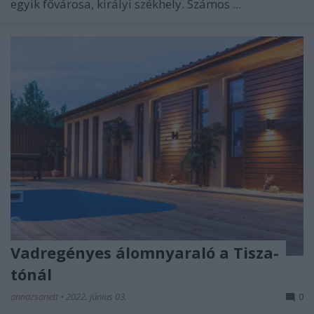
egyik fővárosa, királyi székhely. Számos ...
Vadregényes álomnyaraló a Tisza-
tónál
annazsanett
•
2022. június 03.
0