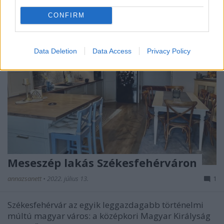
CONFIRM
Data Deletion
Data Access
Privacy Policy
Meseszép lakás Székesfehérváron
annazsanett
•
2022. július 13.
1
Székesfehérvár az egyik leggazdagabb történelmi
múltú magyar város: a középkori Magyar Királyság