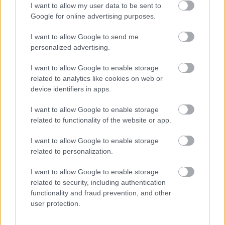
I want to allow my user data to be sent to
Google for online advertising purposes.
I want to allow Google to send me
personalized advertising.
I want to allow Google to enable storage
related to analytics like cookies on web or
device identifiers in apps.
I want to allow Google to enable storage
Bükki panoráma: lenyűgöző otthon
related to functionality of the website or app.
Egerben
I want to allow Google to enable storage
related to personalization.
annazsanett
•
2022. augusztus 08.
0
I want to allow Google to enable storage
Egerben, a Hajdúhegy lábánál eladó ez a
páratlan
related to security, including authentication
panorámával rendelkező családi ház
. Eger az egyik
functionality and fraud prevention, and other
legélhetőbb vidéki város, mindössze 130 ...
user protection.