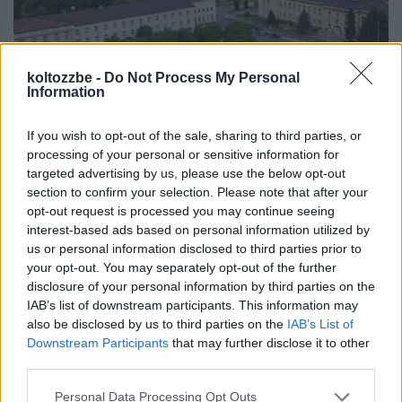
koltozzbe -
Do Not Process My Personal
Information
Komlói gyöngyszem – eladó felújított
If you wish to opt-out of the sale, sharing to third parties, or
panellakás
processing of your personal or sensitive information for
targeted advertising by us, please use the below opt-out
annazsanett
•
2022. december 30.
0
section to confirm your selection. Please note that after your
opt-out request is processed you may continue seeing
A Mecsek szívében fekvő észak-baranyai város, a
interest-based ads based on personal information utilized by
megye második legnépesebb települése egy bő
us or personal information disclosed to third parties prior to
évszázadon át a szénbányászatáról volt ...
your opt-out. You may separately opt-out of the further
disclosure of your personal information by third parties on the
IAB’s list of downstream participants. This information may
also be disclosed by us to third parties on the
IAB’s List of
Downstream Participants
that may further disclose it to other
third parties.
Please note that this website/app uses one or more Google
Personal Data Processing Opt Outs