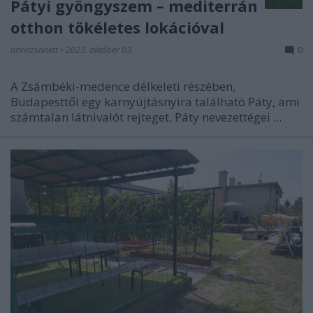
Pátyi gyöngyszem – mediterrán
otthon tökéletes lokációval
annazsanett
•
2023. október 03.
0
A Zsámbéki-medence délkeleti részében,
Budapesttől egy karnyújtásnyira található Páty, ami
számtalan látnivalót rejteget. Páty nevezettégei ...