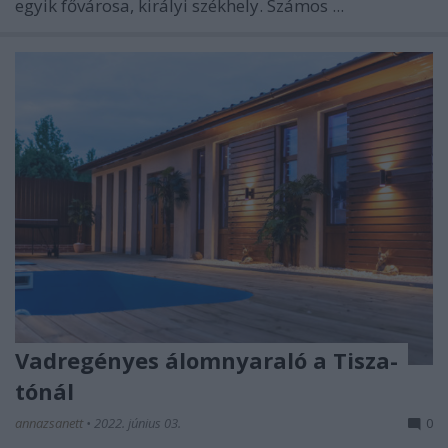
egyik fővárosa, királyi székhely. Számos ...
Vadregényes álomnyaraló a Tisza-
tónál
annazsanett
•
2022. június 03.
0