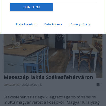
CONFIRM
Data Deletion
Data Access
Privacy Policy
Meseszép lakás Székesfehérváron
annazsanett
•
2022. július 13.
1
Székesfehérvár az egyik leggazdagabb történelmi
múltú magyar város: a középkori Magyar Királyság