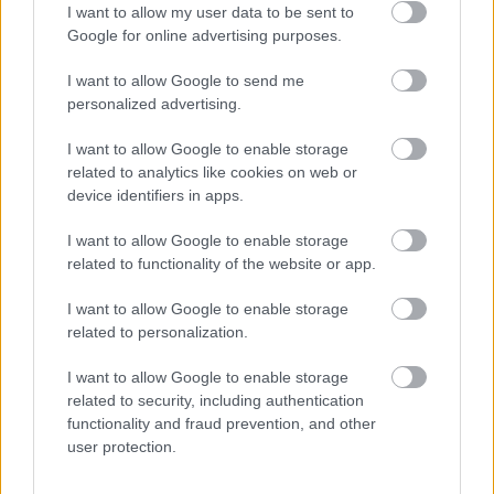
I want to allow my user data to be sent to
Google for online advertising purposes.
I want to allow Google to send me
personalized advertising.
I want to allow Google to enable storage
related to analytics like cookies on web or
device identifiers in apps.
I want to allow Google to enable storage
Bükki panoráma: lenyűgöző otthon
related to functionality of the website or app.
Egerben
I want to allow Google to enable storage
related to personalization.
annazsanett
•
2022. augusztus 08.
0
I want to allow Google to enable storage
Egerben, a Hajdúhegy lábánál eladó ez a
páratlan
related to security, including authentication
panorámával rendelkező családi ház
. Eger az egyik
functionality and fraud prevention, and other
legélhetőbb vidéki város, mindössze 130 ...
user protection.