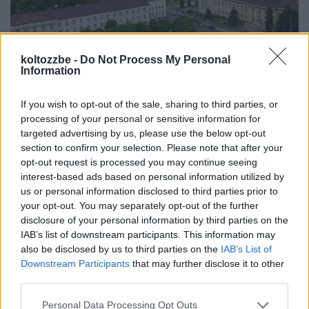
koltozzbe -
Do Not Process My Personal
Information
Komlói gyöngyszem – eladó felújított
If you wish to opt-out of the sale, sharing to third parties, or
panellakás
processing of your personal or sensitive information for
targeted advertising by us, please use the below opt-out
annazsanett
•
2022. december 30.
0
section to confirm your selection. Please note that after your
opt-out request is processed you may continue seeing
A Mecsek szívében fekvő észak-baranyai város, a
interest-based ads based on personal information utilized by
megye második legnépesebb települése egy bő
us or personal information disclosed to third parties prior to
évszázadon át a szénbányászatáról volt ...
your opt-out. You may separately opt-out of the further
disclosure of your personal information by third parties on the
IAB’s list of downstream participants. This information may
also be disclosed by us to third parties on the
IAB’s List of
Downstream Participants
that may further disclose it to other
third parties.
Please note that this website/app uses one or more Google
Personal Data Processing Opt Outs