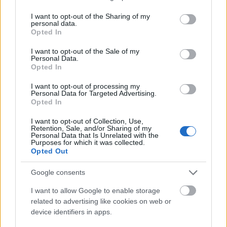
services and may gather and store information including but
not limited to your visit or usage behaviour. You may click to
I want to opt-out of the Sharing of my
personal data.
grant or deny consent to Google and its third-party tags to
Opted In
use your data for below specified purposes in below Google
consent section.
I want to opt-out of the Sale of my
Personal Data.
Opted In
I want to opt-out of processing my
Personal Data for Targeted Advertising.
Kétgenerációs családi ház Győrben
Opted In
annazsanett
I want to opt-out of Collection, Use,
•
2022. november 09.
0
Retention, Sale, and/or Sharing of my
Personal Data that Is Unrelated with the
Purposes for which it was collected.
Győr, az ország egyik legdinamikusabban fejlődő
Opted Out
települése. Műemlékekben gazdag városa. Érdemes
betérni a szelíd környezetben fekvő, patinás ...
Google consents
I want to allow Google to enable storage
related to advertising like cookies on web or
device identifiers in apps.